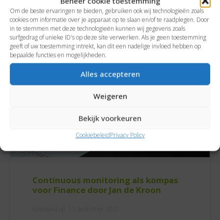
Beheer cookie toestemming
Om de beste ervaringen te bieden, gebruiken ook wij technologieën zoals
cookies om informatie over je apparaat op te slaan en/of te raadplegen. Door
in te stemmen met deze technologieën kunnen wij gegevens zoals
surfgedrag of unieke ID's op deze site verwerken. Als je geen toestemming
Blog
geeft of uw toestemming intrekt, kan dit een nadelige invloed hebben op
bepaalde functies en mogelijkheden.
Alles accepteren
Weigeren
Bekijk voorkeuren
Cookiebeleid
Privacy Policy
Continuous monitoring als kompas
voor Finance door Jan de Kroon
Geplaatst op:
13 december 2022