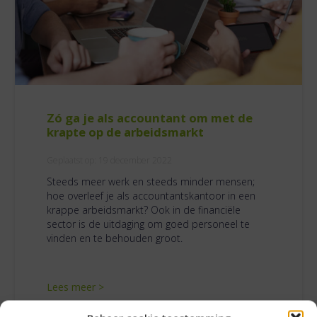
Zó ga je als accountant om met de
krapte op de arbeidsmarkt
Geplaatst op:
19 december 2022
Steeds meer werk en steeds minder mensen;
hoe overleef je als accountantskantoor in een
krappe arbeidsmarkt? Ook in de financiële
sector is de uitdaging om goed personeel te
vinden en te behouden groot.
Lees meer >