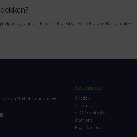
tdekken?
j helpen u graag verder met de desbetreffende vraag. Bel of mail ons 
Sitemenu
Ontdek
idVision? Bel of stuur ons een
Accountant
CFO / Controller
ft
Over ons
Blogs & nieuws