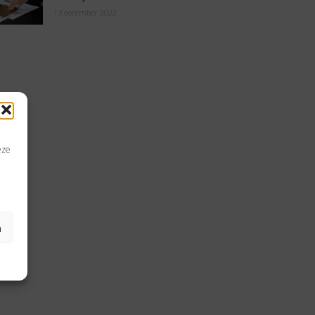
13 december 2022
eze
n