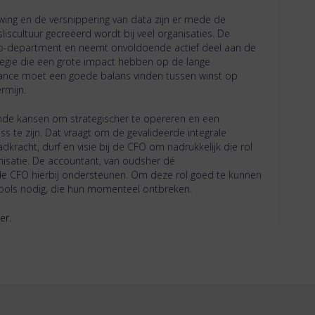
wing en de versnippering van data zijn er mede de
iscultuur gecreëerd wordt bij veel organisaties. De
 no-department en neemt onvoldoende actief deel aan de
rategie die een grote impact hebben op de lange
inance moet een goede balans vinden tussen winst op
rmijn.
ende kansen om strategischer te opereren en een
ss te zijn. Dat vraagt om de gevalideerde integrale
racht, durf en visie bij de CFO om nadrukkelijk die rol
ganisatie. De accountant, van oudsher dé
de CFO hierbij ondersteunen. Om deze rol goed te kunnen
tools nodig, die hun momenteel ontbreken.
ier
.