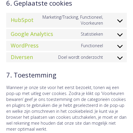
6. Geplaatste cookies
Marketing/Tracking, Functioneel,
HubSpot
Consent
Voorkeuren
to
Google Analytics
Statistieken
service
Consent
hubspot
to
WordPress
Functioneel
Consent
service
to
google-
Diversen
Doel wordt onderzocht
Consent
service
analytics
to
wordpress
service
7. Toestemming
diversen
Wanneer je onze site voor het eerst bezoekt, tonen wij een
pop-up met uitleg over cookies. Zodra je klikt op ‘Voorkeuren
bewaren’ geef je ons toestemming om de categorieën cookies
en plugins te gebruiken die je hebt geselecteerd in de pop-up
en welke zijn omschreven in het cookiebeleid. Je kunt via je
browser het plaatsen van cookies uitschakelen, je moet er dan
wel rekening mee houden dat onze site dan mogelijk niet
meer optimaal werkt.